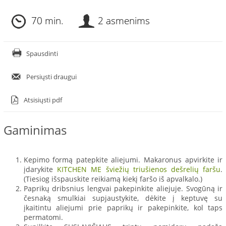
70 min.
2 asmenims
Spausdinti
Persiųsti draugui
Atsisiųsti pdf
Gaminimas
Kepimo formą patepkite aliejumi. Makaronus apvirkite ir
įdarykite
KITCHEN ME šviežių triušienos dešrelių faršu
.
(Tiesiog išspauskite reikiamą kiekį faršo iš apvalkalo.)
Paprikų dribsnius lengvai pakepinkite aliejuje. Svogūną ir
česnaką smulkiai supjaustykite, dėkite į keptuvę su
įkaitintu aliejumi prie paprikų ir pakepinkite, kol taps
permatomi.