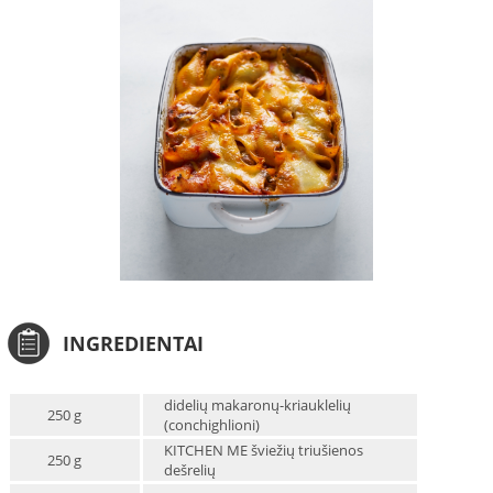
INGREDIENTAI
didelių makaronų-kriauklelių
250 g
(conchighlioni)
KITCHEN ME šviežių triušienos
250 g
dešrelių