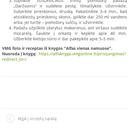
Supilkite SUSLAVIČIAUS trintų pomidorų padažą
„Daržovinis“ ir sudėkite pestą. Išmaišykite. Užvirinkite.
Suberkite prieskonius, druską. Pakaitinkite 3–4 min., kad
atsiskleistų prieskonių skonis, įpilkite dar 250 ml vandens
arba, jei turite – pomidorų sulčių, ir užvirinkite.
Padažu užpilkite įdarytus makaronus, ant viršaus sudėkite
mocarelą. Šaukite į orkaitę ir kepkite apie 40 min.
Užberkite kietojo sūrio ir dar pakepkite apie 3–5 min.
VMG foto ir receptas iš knygos "Alfas vienas namuose".
Nuoroda į knygą:
https://alfoknyga.vmgonline.lt/prisijungimas?
redirect_to=/
Atgal į receptų sąrašą