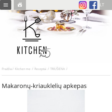
Pradžia
/
Kitchen me
/
Receptai
/ TRIUŠIENA /
Makaronų-kriauklelių apkepas