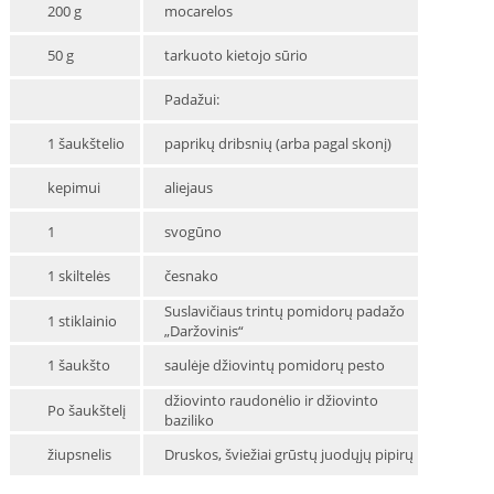
200 g
mocarelos
50 g
tarkuoto kietojo sūrio
Padažui:
1 šaukštelio
paprikų dribsnių (arba pagal skonį)
kepimui
aliejaus
1
svogūno
1 skiltelės
česnako
Suslavičiaus trintų pomidorų padažo
1 stiklainio
„Daržovinis“
1 šaukšto
saulėje džiovintų pomidorų pesto
džiovinto raudonėlio ir džiovinto
Po šaukštelį
baziliko
žiupsnelis
Druskos, šviežiai grūstų juodųjų pipirų