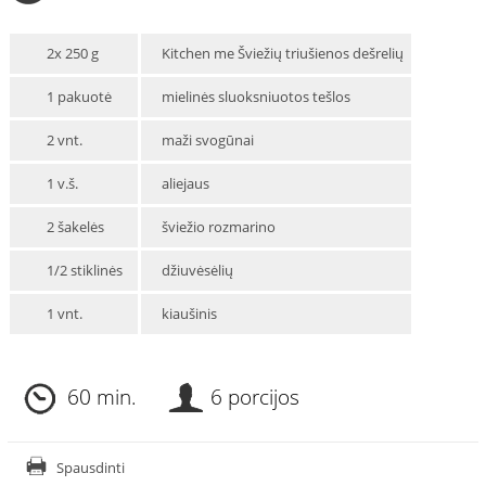
2x 250 g
Kitchen me Šviežių triušienos dešrelių
1 pakuotė
mielinės sluoksniuotos tešlos
2 vnt.
maži svogūnai
1 v.š.
aliejaus
2 šakelės
šviežio rozmarino
1/2 stiklinės
džiuvėsėlių
1 vnt.
kiaušinis
60 min.
6 porcijos
Spausdinti