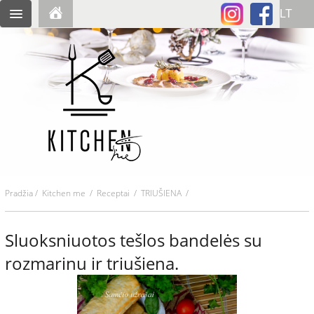
Pradžia
/
Kitchen me
/
Receptai
/ TRIUŠIENA /
Sluoksniuotos tešlos bandelės su
rozmarinu ir triušiena.