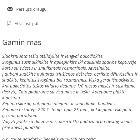
Persiųsti draugui
Atsisiųsti pdf
Gaminimas
Sluoksniuota tešlą atšildykite ir lengvai pakočiokite.
Svogūnus susmulkinkite ir apkepinkite iki auksinės spalvos keptuvėje
kartu su sviestu ir smulkintais rozmarinais. Atvėsinkite.
Į dubenį sudėkite nuluptas triušienos dešreles, berikite džiuvėsėlius ir
sudėkite kepintus svogūnus bei rozmarinus. Viską gerai išmaišykite.
Ant pakočiotos tešlos vidurio dedame 1/6 mėsos masės ir susukame
dešrytę. Taip padarome su visa mase ir tešla. Aptepame plaktu
kiaušiniu.
Kepimo skardą patepame aliejumi ir sudedame bandeles.
Kepame orkaitėje 220 C. temp. apie 25 min., kol kepiniai iškepa ir
gražiai paruduoja.
Valgyti galite su daržovėmis, pasirinktu padažu arba tiesiog vienus
prie kavos puodelio.
p.s. galite naudoti ir bemiele sluoksniuotą tešlą.