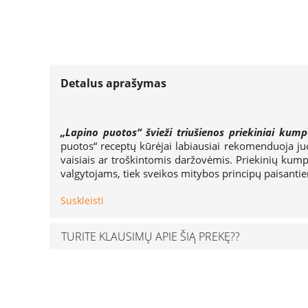
Detalus aprašymas
„Lapino puotos“ švieži triušienos priekiniai kumpe
puotos“ receptų kūrėjai labiausiai rekomenduoja juo
vaisiais ar troškintomis daržovėmis. Priekinių ku
valgytojams, tiek sveikos mitybos principų paisant
Suskleisti
TURITE KLAUSIMŲ APIE ŠIĄ PREKĘ??