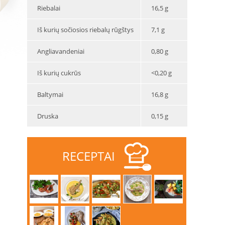
Riebalai
16,5 g
Iš kurių sočiosios riebalų rūgštys
7,1 g
Angliavandeniai
0,80 g
Iš kurių cukrūs
<0,20 g
Baltymai
16,8 g
Druska
0,15 g
RECEPTAI