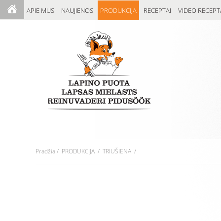
APIE MUS
NAUJIENOS
PRODUKCIJA
RECEPTAI
VIDEO RECEPT
Pradžia
/
PRODUKCIJA
/ TRIUŠIENA /