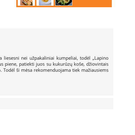
ra liesesni nei užpakaliniai kumpeliai, todėl „Lapino
s piene, patiekti juos su kukurūzų koše, džiovintais
lio. Todėl ši mėsa rekomenduojama tiek mažiausiems