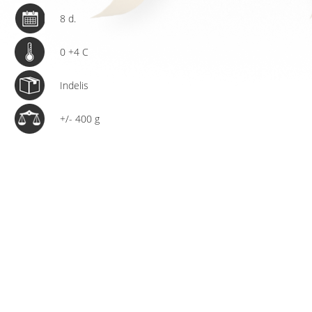
8 d.
0 +4 C
Indelis
+/- 400 g