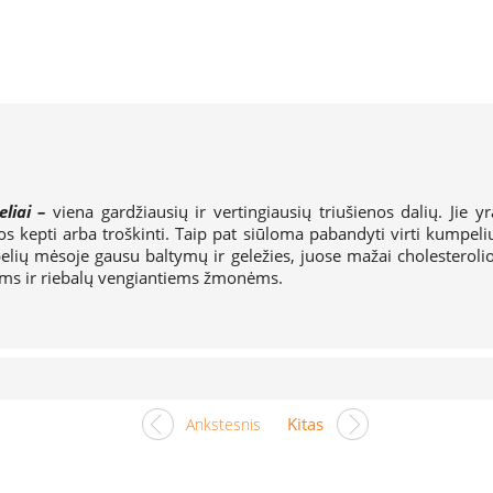
liai –
viena gardžiausių ir vertingiausių triušienos dalių. Jie y
s kepti arba troškinti. Taip pat siūloma pabandyti virti kumpeliu
mpelių mėsoje gausu baltymų ir geležies, juose mažai cholestero
iems ir riebalų vengiantiems žmonėms.
Kitas
Ankstesnis